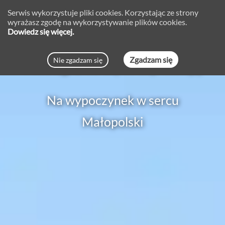
Serwis wykorzystuje pliki cookies. Korzystając ze strony
wyrażasz zgodę na wykorzystywanie plików cookies.
Dowiedz się więcej.
Zgadzam się
Nie zgadzam się
Noclegi Dobczyce zapraszają
Na wypoczynek w sercu
Małopolski