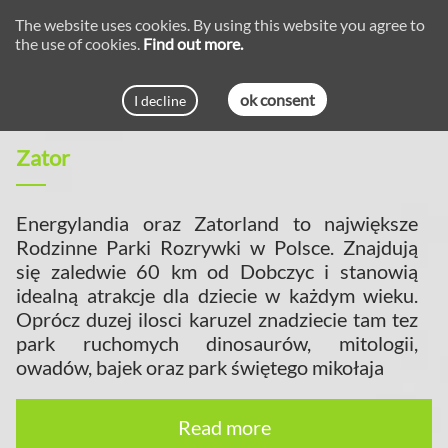
The website uses cookies. By using this website you agree to
the use of cookies.
Find out more.
ok consent
I decline
Zator
Energylandia oraz Zatorland to największe
Rodzinne Parki Rozrywki w Polsce. Znajdują
się zaledwie 60 km od Dobczyc i stanowią
idealną atrakcje dla dziecie w każdym wieku.
Oprócz duzej ilosci karuzel znadziecie tam tez
park ruchomych dinosaurów, mitologii,
owadów, bajek oraz park świętego mikołaja
Read more